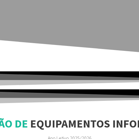
ÃO DE
EQUIPAMENTOS INFO
Ano Letivo 2025/2026