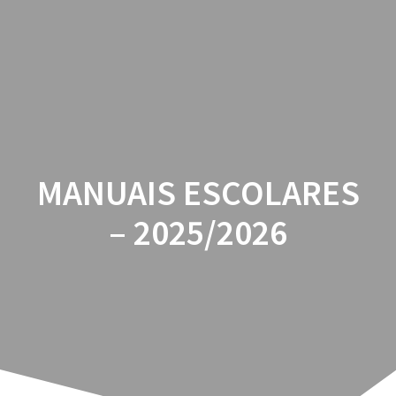
MANUAIS ESCOLARES
– 2025/2026