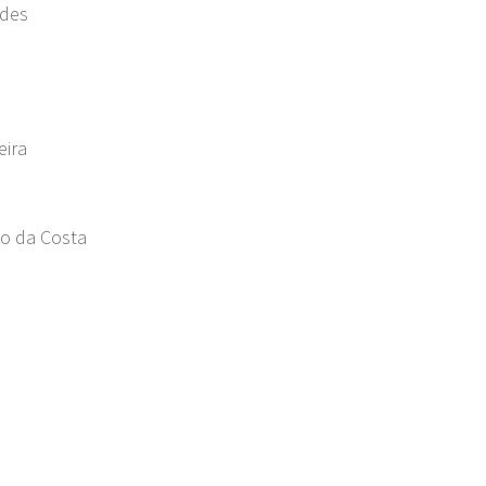
ndes
eira
lo da Costa