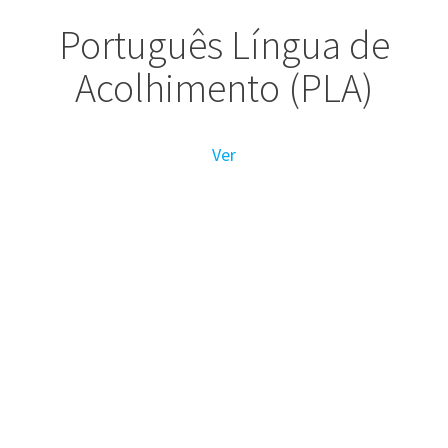
Português Língua de
Acolhimento (PLA)
Ver
R. Antiga Estr. Real 5, 2510-042 Óbidos
executivo@escolasobidos.net
262 955 330