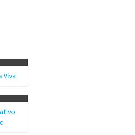
a Viva
ativo
c